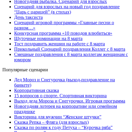
Новогодняя рыбалка. Сценарий для взрослых
Сценарий для взрослых на новый год поздравление
“Царь с царицей” (в стихах)
День таксиста
Сценарий игровой программы «Главные песни о
разном…»
Конкурсная программа «10 поводов влюбиться»
Шуточные номинации на 8 марта
Тост поздравить женщин на работе с 8 марта
Прикольный Сценарий поздравления Коллег с 8 марта
Смешные поздравления с 8 марта коллегам женщинам с
юмором
Популярные сценарии
Дед Мороз и Снегурочка (выход-поздравление на
банкете)
Корпоративная сказка
15 вопросов о спорте. Спортивная викторина
Выход деда Мороза и Снегурочки. Игровая программа
Новогодняя лотерея на корпоративе или семейном
празднике
Викторина для мужчин “Женские штучки”
Сказка Репка – Фляга (для взрослых)
Сказка по ролям к году Петуха – “Курочка ряба”