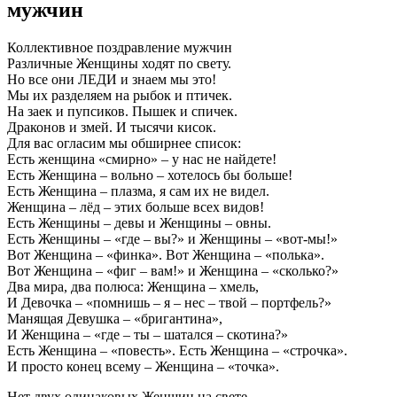
мужчин
Коллективное поздравление мужчин
Различные Женщины ходят по свету.
Но все они ЛЕДИ и знаем мы это!
Мы их разделяем на рыбок и птичек.
На заек и пупсиков. Пышек и спичек.
Драконов и змей. И тысячи кисок.
Для вас огласим мы обширнее список:
Есть женщина «смирно» – у нас не найдете!
Есть Женщина – вольно – хотелось бы больше!
Есть Женщина – плазма, я сам их не видел.
Женщина – лёд – этих больше всех видов!
Есть Женщины – девы и Женщины – овны.
Есть Женщины – «где – вы?» и Женщины – «вот-мы!»
Вот Женщина – «финка». Вот Женщина – «полька».
Вот Женщина – «фиг – вам!» и Женщина – «сколько?»
Два мира, два полюса: Женщина – хмель,
И Девочка – «помнишь – я – нес – твой – портфель?»
Манящая Девушка – «бригантина»,
И Женщина – «где – ты – шатался – скотина?»
Есть Женщина – «повесть». Есть Женщина – «строчка».
И просто конец всему – Женщина – «точка».
Нет двух одинаковых Женщин на свете.