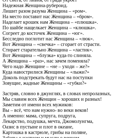
Надежная Женщина-рубероид.
Лишит разом разума Женщина – «ром».
На место поставит нас Женщина – «бром».
Наделает крошек нам Женщина – «плюшка».
По шайбе нащелкает Женщина – «клюшка».
Согреет до косточек Женщина – «юг».
Бесследно поглотит нас Женщина – «люк».
Вот Женщина – «свечка» – сгорает от страсти.
Стирает старательно Женщина – «ластик».
Вот Женщина – «блузка» куда-то слиняла.
А Женщина – «раз», нас зачем поменяла?
Чего надо Женщине – «не – уходи – же?»
Куда навострилися Женщины – «лыжи?»
Доколь подстрекать будут нас на поступки
Зовущие, жадные Женщины – «губки?»
Застряв, словно в джунглях, в словах непролазных,
Мы славим всех Женщин – хороших и разных!
Заметим от имени всех мужиков:
Вы – всё, что нам нужно- во веки веков!
А именно: мама, супруга, подруга,
Лекарство, подушка, мечта, Джомолунгма,
Оазис в пустыне и плот в океане,
Картошка в кастрюле, грибы на поляне,
Заботы о частном и мысли о вечном,