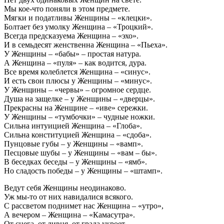
Мы кое-что поняли в этом предмете.
Мягки и податливы Женщины – «клецки».
Болтает без умолку Женщина – «Троцкий».
Всегда предсказуема Женщина – «эхо».
И в семьдесят женственна Женщина – «Пьеха».
У Женщины – «бабы» – простая натура.
А Женщина – «пуля» – как водится, дура.
Все время колеблется Женщина – «синус».
И есть свои плюсы у Женщины – «минус».
У Женщины – «червы» – огромное сердце.
Душа на защелке – у Женщины – «дверцы».
Прекрасны на Женщине – «иве» сережки.
У Женщины – «тумбочки» – чудные ножки.
Сильна интуицией Женщина – «Глоба».
Сильна конституцией Женщина – «сдоба».
Пунцовые губы – у Женщины – «вамп».
Песцовые шубы – у Женщины – «вам – бы».
В беседках беседы – у Женщины – «ямб».
Но сладость победы – у Женщины – «штамп».
Ведут себя Женщины неодинаково.
Уж мы-то от них навидалися всякого.
С рассветом поднимет нас Женщина – «утро»,
А вечером – Женщина – «Камасутра».
От снега, от ливня, от града укроет