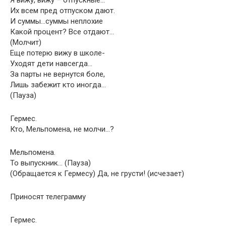
Я вижу, вижу – отпускные…
Их всем пред отпуском дают.
И суммы…суммы неплохие
Какой процент? Все отдают…
(Молчит)
Еще потерю вижу в школе-
Уходят дети навсегда…
За парты не вернутся боле,
Лишь забежит кто иногда…
(Пауза)
Гермес.
Кто, Мельпомена, не молчи…?
Мельпомена.
То выпускник… (Пауза)
(Обращается к Гермесу) Да, не грусти! (исчезает)
Приносят телеграмму
Гермес.