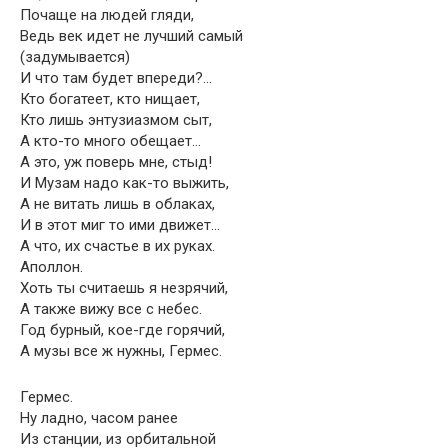
Почаще на людей гляди,
Ведь век идет не лучший самый
(задумывается)
И что там будет впереди?…
Кто богатеет, кто нищает,
Кто лишь энтузиазмом сыт,
А кто-то много обещает…
А это, уж поверь мне, стыд!
И Музам надо как-то выжить,
А не витать лишь в облаках,
И в этот миг то ими движет…
А что, их счастье в их руках.
Аполлон.
Хоть ты считаешь я незрячий,
А также вижу все с небес.
Год бурный, кое-где горячий,
А музы все ж нужны, Гермес.
Гермес.
Ну ладно, часом ранее
Из станции, из орбитальной