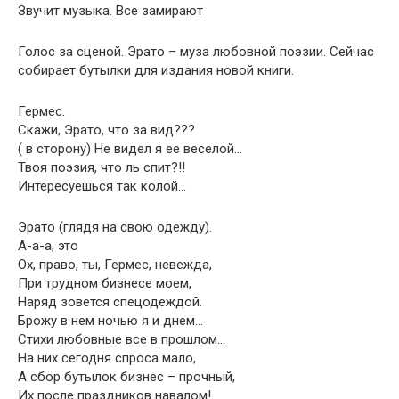
Звучит музыка. Все замирают
Голос за сценой. Эрато – муза любовной поэзии. Сейчас
собирает бутылки для издания новой книги.
Гермес.
Скажи, Эрато, что за вид???
( в сторону) Не видел я ее веселой…
Твоя поэзия, что ль спит?!!
Интересуешься так колой…
Эрато (глядя на свою одежду).
А-а-а, это
Ох, право, ты, Гермес, невежда,
При трудном бизнесе моем,
Наряд зовется спецодеждой.
Брожу в нем ночью я и днем…
Стихи любовные все в прошлом…
На них сегодня спроса мало,
А сбор бутылок бизнес – прочный,
Их после праздников навалом!