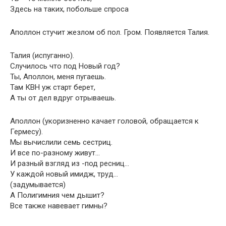
Здесь на таких, побольше спроса
Аполлон стучит жезлом об пол. Гром. Появляется Талия.
Талия (испуганно).
Случилось что под Новый год?
Ты, Аполлон, меня пугаешь.
Там КВН уж старт берет,
А ты от дел вдруг отрываешь.
Аполлон (укоризненно качает головой, обращается к
Гермесу).
Мы вычислили семь сестриц.
И все по-разному живут…
И разный взгляд из -под ресниц…
У каждой новый имидж, труд…
(задумывается)
А Полигимния чем дышит?
Все также навевает гимны?