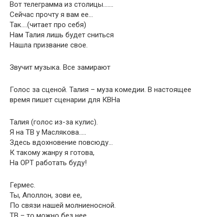
Вот телеграмма из столицы…….
Сейчас прочту я вам ее…
Так….(читает про себя)
Нам Талия лишь будет сниться
Нашла призвание свое.
Звучит музыка. Все замирают
Голос за сценой. Талия – муза комедии. В настоящее
время пишет сценарии для КВНа
Талия (голос из-за кулис).
Я на ТВ у Маслякова…..
Здесь вдохновение повсюду…
К такому жанру я готова,
На ОРТ работать буду!
Гермес.
Ты, Аполлон, зови ее,
По связи нашей молниеносной.
ТВ – то можно без нее,