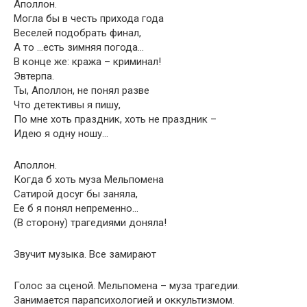
Аполлон.
Могла бы в честь прихода года
Веселей подобрать финал,
А то …есть зимняя погода…
В конце же: кража – криминал!
Эвтерпа.
Ты, Аполлон, не понял разве
Что детективы я пишу,
По мне хоть праздник, хоть не праздник –
Идею я одну ношу…
Аполлон.
Когда б хоть муза Мельпомена
Сатирой досуг бы заняла,
Ее б я понял непременно…
(В сторону) трагедиями доняла!
Звучит музыка. Все замирают
Голос за сценой. Мельпомена – муза трагедии.
Занимается парапсихологией и оккультизмом.