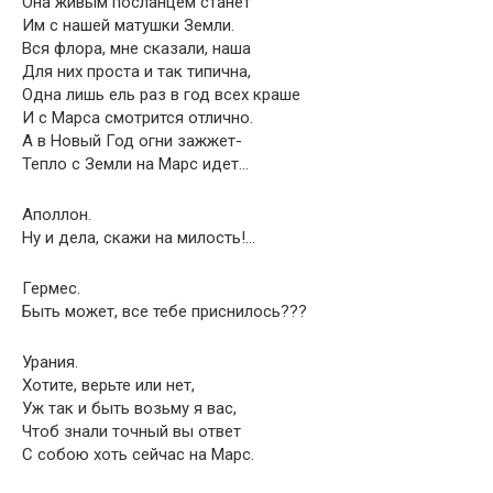
Она живым посланцем станет
Им с нашей матушки Земли.
Вся флора, мне сказали, наша
Для них проста и так типична,
Одна лишь ель раз в год всех краше
И с Марса смотрится отлично.
А в Новый Год огни зажжет-
Тепло с Земли на Марс идет…
Аполлон.
Ну и дела, скажи на милость!…
Гермес.
Быть может, все тебе приснилось???
Урания.
Хотите, верьте или нет,
Уж так и быть возьму я вас,
Чтоб знали точный вы ответ
С собою хоть сейчас на Марс.