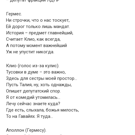
– депутат фракции ЛДПР
Гермес.
Ни строчки, что о нас тоскует,
Ей дорог только лишь мандат.
История – предмет главнейший,
Считает Клио, как всегда,
А потому момент важнейший
Уж не упустит никогда.
Клио (голос из-за кулис).
Тусовки в думе – это важно,
Здесь для сестры моей простор…
Пусть Талия, ну, хоть однажды,
Опишет депутатский спор.
Я от комедий утомилась…
Лечу сейчас знаете куда?
Где есть, слыхала, божья милость,
То на Гавайях. Я туда…
Аполлон (Гермесу).