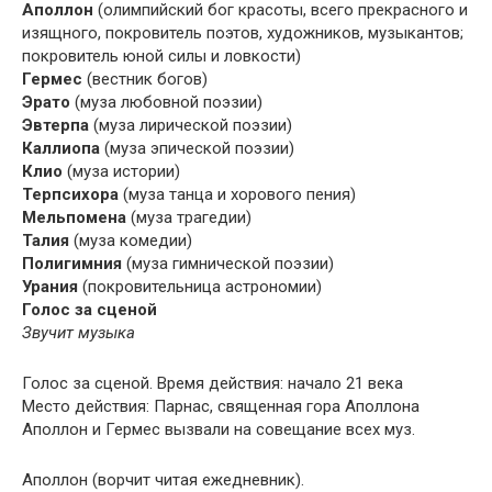
Аполлон
(олимпийский бог красоты, всего прекрасного и
изящного, покровитель поэтов, художников, музыкантов;
покровитель юной силы и ловкости)
Гермес
(вестник богов)
Эрато
(муза любовной поэзии)
Эвтерпа
(муза лирической поэзии)
Каллиопа
(муза эпической поэзии)
Клио
(муза истории)
Терпсихора
(муза танца и хорового пения)
Мельпомена
(муза трагедии)
Талия
(муза комедии)
Полигимния
(муза гимнической поэзии)
Урания
(покровительница астрономии)
Голос за сценой
Звучит музыка
Голос за сценой. Время действия: начало 21 века
Место действия: Парнас, священная гора Аполлона
Аполлон и Гермес вызвали на совещание всех муз.
Аполлон (ворчит читая ежедневник).