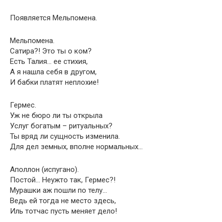
Появляется Мельпомена.
Мельпомена.
Сатира?! Это ты о ком?
Есть Талия… ее стихия,
А я нашла себя в другом,
И бабки платят неплохие!
Гермес.
Уж не бюро ли ты открыла
Услуг богатым – ритуальных?
Ты вряд ли сущность изменила.
Для дел земных, вполне нормальных…
Аполлон (испугано).
Постой… Неужто так, Гермес?!
Мурашки аж пошли по телу…
Ведь ей тогда не место здесь,
Иль тотчас пусть меняет дело!