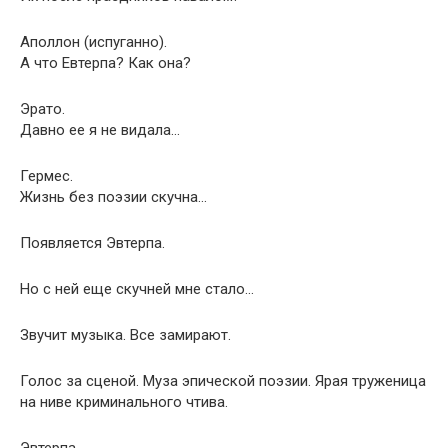
Аполлон (испуганно).
А что Евтерпа? Как она?
Эрато.
Давно ее я не видала…
Гермес.
Жизнь без поэзии скучна…
Появляется Эвтерпа.
Но с ней еще скучней мне стало…
Звучит музыка. Все замирают.
Голос за сценой. Муза эпической поэзии. Ярая труженица
на ниве криминального чтива.