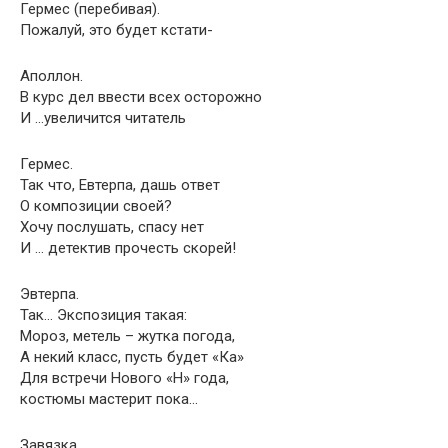
Гермес (перебивая).
Пожалуй, это будет кстати-
Аполлон.
В курс дел ввести всех осторожно
И …увеличится читатель
Гермес.
Так что, Евтерпа, дашь ответ
О композиции своей?
Хочу послушать, спасу нет
И … детектив прочесть скорей!
Эвтерпа.
Так… Экспозиция такая:
Мороз, метель – жутка погода,
А некий класс, пусть будет «Ка»
Для встречи Нового «Н» года,
костюмы мастерит пока…
Завязка…