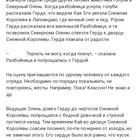
взаперти сидели среди других лесных животных голуби и
Северный Олень. Когда разбойница уснула, голуби
рассказали Герде, что видели Кая. Его увезла Снежная
Королева в Лапландию, где вечный снег и лед. Утром
Герда рассказала все маленькой Разбойнице, и та
позволила Северному Оленю отвезти Герду к дворцу
Снежной Королевы. Герда плакала от радости.
– Терпеть не могу, когда плачут, – сказала
Разбойница и попрощалась с Гердой.
На сцену приглашаются по одному человеку от каждого
отряда. Необходимо по порядку показывать, не
повторяясь, жесты. Например: Пока! Классно! Не знаю и
др.
Ведущая: Олень довёз Герду до чертогов Снежной
Королевы, попрощался с бедной девочкой и стрелой
пустился назад. Тем временем Кай во дворце Снежной
Королевы совсем посинел, почти почернел от холода, но
не замечал этого. Его сердце было всё равно, что кусок