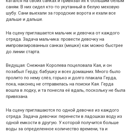
катался на своих санках и привязал их к большим белым
саням. В них сидел кто-то укутанный в белую меховую
шубу. Сани выехали за городские ворота и ехали все
дальше и дальше.
На сцену приглашается мальчик и девочка от каждого
отряда. Задача мальчика: провести девочку на
импровизированных санках (мешке) как можно быстрее
до линии старта.
Ведущая: Снежная Королева поцеловала Кая, и он
позабыл Герду, бабушку и всех домашних. Много было
пролито по нему слёз, горько и долго плакала Герда,
пока, наконец не отправилась на поиски Кая. Герда
вошла в лодку, и та понесла её вдаль, поскольку не была
привязана.
На сцену приглашаются по одной девочке из каждого
отряда. Задача девочки: перенести в ладошках воду из
одной емкости в другую. У которой получится больше
воды за определенное количество времени, та и