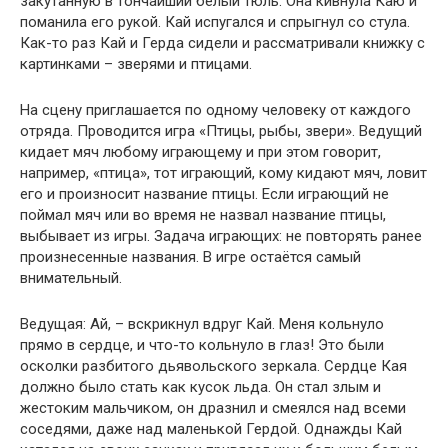
закутанную в тончайший белый тюль. Она кивнула Каю и
поманила его рукой. Кай испугался и спрыгнул со стула.
Как-то раз Кай и Герда сидели и рассматривали книжку с
картинками – зверями и птицами.
На сцену приглашается по одному человеку от каждого
отряда. Проводится игра «Птицы, рыбы, звери». Ведущий
кидает мяч любому играющему и при этом говорит,
например, «птица», тот играющий, кому кидают мяч, ловит
его и произносит название птицы. Если играющий не
поймал мяч или во время не назвал название птицы,
выбывает из игры. Задача играющих: не повторять ранее
произнесенные названия. В игре остаётся самый
внимательный.
Ведущая: Ай, – вскрикнул вдруг Кай. Меня кольнуло
прямо в сердце, и что-то кольнуло в глаз! Это были
осколки разбитого дьявольского зеркала. Сердце Кая
должно было стать как кусок льда. Он стал злым и
жестоким мальчиком, он дразнил и смеялся над всеми
соседями, даже над маленькой Гердой. Однажды Кай