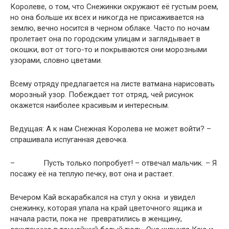
Королеве, о том, что Снежинки окружают её густым роем,
но она больше их всех и никогда не присаживается на
землю, вечно носится в черном облаке. Часто по ночам
пролетает она по городским улицам и заглядывает в
окошки, вот от того-то и покрываются они морозными
узорами, словно цветами.
Всему отряду предлагается на листе ватмана нарисовать
морозный узор. Побеждает тот отряд, чей рисунок
окажется наиболее красивым и интересным.
Ведущая: А к нам Снежная Королева не может войти? –
спрашивала испуганная девочка.
– Пусть только попробует! – отвечал мальчик. – Я
посажу её на теплую печку, вот она и растает.
Вечером Кай вскарабкался на стул у окна и увидел
снежинку, которая упала на край цветочного ящика и
начала расти, пока не превратились в женщину,