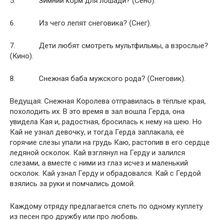
5. Зимний корм для лошади? (Сено).
6. Из чего лепят снеговика? (Снег).
7. Дети любят смотреть мультфильмы, а взрослые?
(Кино).
8. Снежная баба мужского рода? (Снеговик).
Ведущая: Снежная Королева отправилась в тёплые края,
похолодить их. В это время в зал вошла Герда, она
увидела Кая и, радостная, бросилась к нему на шею. Но
Кай не узнал девочку, и тогда Герда заплакала, её
горячие слезы упали на грудь Каю, растопив в его сердце
ледяной осколок. Кай взглянул на Герду и залился
слезами, а вместе с ними из глаз исчез и маленький
осколок. Кай узнал Герду и обрадовался. Кай с Гердой
взялись за руки и помчались домой.
Каждому отряду предлагается спеть по одному куплету
из песен про дружбу или про любовь.