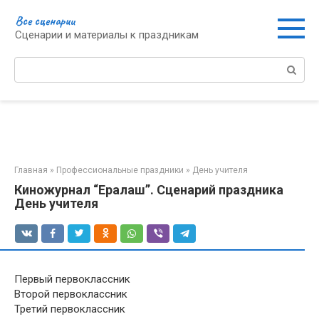
Перейти
Все сценарии
к
Сценарии и материалы к праздникам
контенту
Поиск:
Главная
»
Профессиональные праздники
»
День учителя
Киножурнал “Ералаш”. Сценарий праздника
День учителя
Первый первоклассник
Второй первоклассник
Третий первоклассник