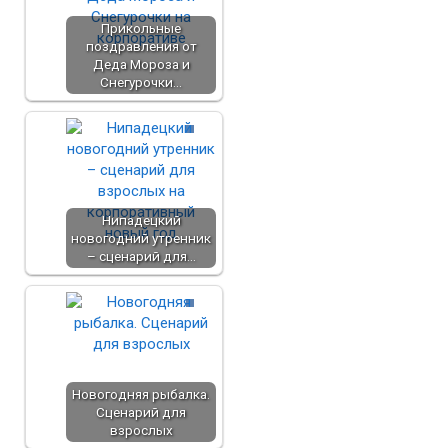
Прикольные
поздравления от
Деда Мороза и
Снегурочки…
Нипадецкий
новогодний утренник
– сценарий для…
Новогодняя рыбалка.
Сценарий для
взрослых