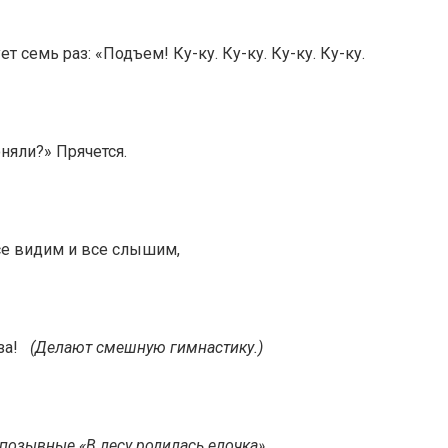
 семь раз: «Подъем! Ку-ку. Ку-ку. Ку-ку. Ку-ку.
оняли?» Прячется.
е видим и все слышим,
аза!
(Делают смешную гимнастику.)
 позывные «В лесу родилась елочка»,