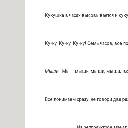
Кукушка в часах высовывается и кукует
Ку-ку. Ку-ку. Ку-ку! Семь часов, все п
Мыши.
Мы – мыши, мыши, мыши, вс
Все понимаем сразу, не говори два р
Из репродуктора звучат