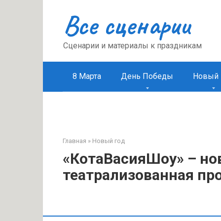
Перейти
Все сценарии
к
контенту
Сценарии и материалы к праздникам
8 Марта
День Победы
Новый 
Главная
»
Новый год
«КотаВасияШоу» – но
театрализованная пр