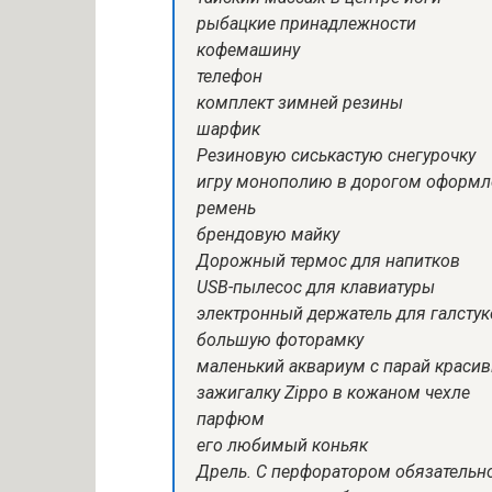
рыбацкие принадлежности
кофемашину
телефон
комплект зимней резины
шарфик
Резиновую сиськастую снегурочку
игру монополию в дорогом оформл
ремень
брендовую майку
Дорожный термос для напитков
USB-пылесос для клавиатуры
электронный держатель для галстук
большую фоторамку
маленький аквариум с парай краси
зажигалку Zippo в кожаном чехле
парфюм
его любимый коньяк
Дрель. С перфоратором обязательн