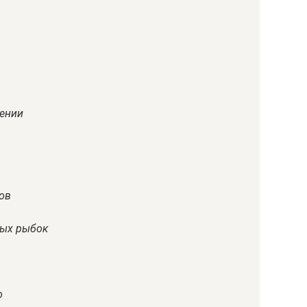
ении
ов
вых рыбок
о