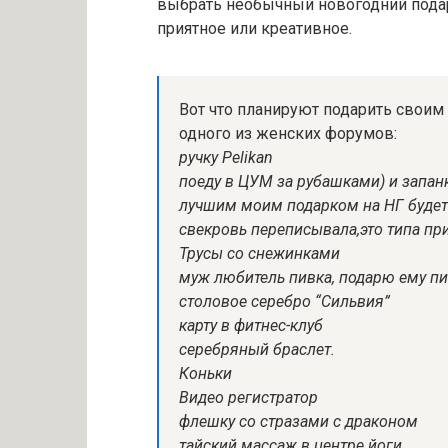
выбрать необычный новогодний подар
приятное или креативное.
Вот что планируют подарить свои
одного из женских форумов:
ручку Pelikan
поеду в ЦУМ за рубашками) и запан
лучшим моим подарком на НГ будет 
свекровь переписывала,это типа при
Трусы со снежинками
муж любитель пивка, подарю ему пи
столовое серебро “Сильвия”
карту в фитнес-клуб
серебряный браслет.
Коньки
Видео регистратор
флешку со стразами с драконом
тайский массаж в центре йоги