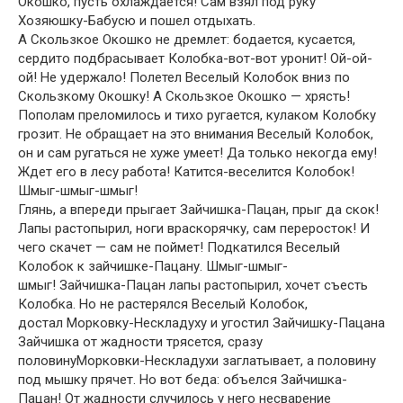
Окошко, пусть охлаждается! Сам взял под руку
Хозяюшку-Бабусю и пошел отдыхать.
А Скользкое Окошко не дремлет: бодается, кусается,
сердито подбрасывает Колобка-вот-вот уронит! Ой-ой-
ой! Не удержало! Полетел Веселый Колобок вниз по
Скользкому Окошку! А Скользкое Окошко — хрясть!
Пополам преломилось и тихо ругается, кулаком Колобку
грозит. Не обращает на это внимания Веселый Колобок,
он и сам ругаться не хуже умеет! Да только некогда ему!
Ждет его в лесу работа! Катится-веселится Колобок!
Шмыг-шмыг-шмыг!
Глянь, а впереди прыгает Зайчишка-Пацан, прыг да скок!
Лапы растопырил, ноги враскорячку, сам переросток! И
чего скачет — сам не поймет! Подкатился Веселый
Колобок к зайчишке-Пацану. Шмыг-шмыг-
шмыг! Зайчишка-Пацан лапы растопырил, хочет съесть
Колобка. Но не растерялся Веселый Колобок,
достал Морковку-Нескладуху и угостил Зайчишку-Пацана
Зайчишка от жадности трясется, сразу
половинуМорковки-Нескладухи заглатывает, а половину
под мышку прячет. Но вот беда: объелся Зайчишка-
Пацан! От жадности случилось у него несварение