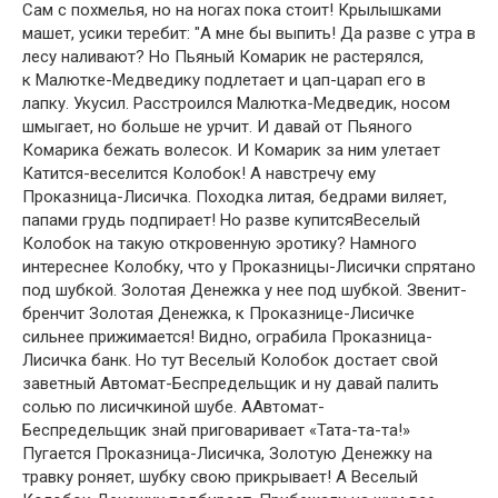
Сам с похмелья, но на ногах пока стоит! Крылышками
машет, усики теребит: "А мне бы выпить! Да разве с утра в
лесу наливают? Но Пьяный Комарик не растерялся,
к Малютке-Медведику подлетает и цап-царап его в
лапку. Укусил. Расстроился Малютка-Медведик, носом
шмыгает, но больше не урчит. И давай от Пьяного
Комарика бежать волесок. И Комарик за ним улетает
Катится-веселится Колобок! А навстречу ему
Проказница-Лисичка. Походка литая, бедрами виляет,
папами грудь подпирает! Но разве купитсяВеселый
Колобок на такую откровенную эротику? Намного
интереснее Колобку, что у Проказницы-Лисички спрятано
под шубкой. Золотая Денежка у нее под шубкой. Звенит-
бренчит Золотая Денежка, к Проказнице-Лисичке
сильнее прижимается! Видно, ограбила Проказница-
Лисичка банк. Но тут Веселый Колобок достает свой
заветный Автомат-Беспредельщик и ну давай палить
солью по лисичкиной шубе. ААвтомат-
Беспредельщик знай приговаривает «Тата-та-та!»
Пугается Проказница-Лисичка, Золотую Денежку на
травку роняет, шубку свою прикрывает! А Веселый