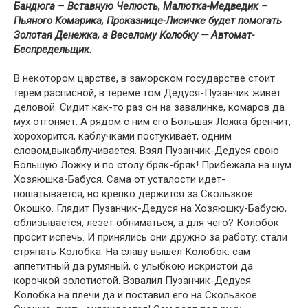
Бандюга – Вставную Челюсть, Малютка-Медведик –
Пьяного Комарика, Проказнице-Лисичке будет помогать
Золотая Денежка, а Веселому Колобку — Автомат-
Беспредельщик.
В некотором царстве, в заморском государстве стоит
терем расписной, в тереме том Дедуся-Пузанчик живет
деловой. Сидит как-то раз он на завалинке, комаров да
мух отгоняет. А рядом с ним его Большая Ложка бренчит,
хорохорится, каблучками постукивает, одним
словом,выкаблучивается. Взял Пузанчик-Дедуся свою
Большую Ложку и по столу бряк-бряк! Прибежала на шум
Хозяюшка-Бабуся. Сама от усталости идет-
пошатывается, но крепко держится за Скользкое
Окошко. Глядит Пузанчик-Дедуся на Хозяюшку-Бабусю,
облизывается, лезет обниматься, а для чего? Колобок
просит испечь. И принялись они дружно за работу: стали
стряпать Колобка. На славу вышел Колобок: сам
аппетитный да румяный, с улыбкою искристой да
корочкой золотистой. Взвалил Пузанчик-Дедуся
Колобка на плечи да и поставил его на Скользкое