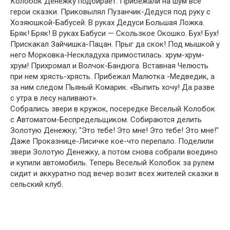
Колобок Денежку подбирает. Прибежали на шум все
герои сказки. Приковылял Пузанчик-Дедуся под руку с
Хозяюшкой-Бабусей. В руках Дедуси Большая Ложка.
Бряк! Бряк! В руках Бабуси — Скользкое Окошко. Бух! Бух!
Прискакал Зайчишка-Пацан. Прыг да скок! Под мышкой у
него Морковка-Нескладуха примостилась: хрум-хрум-
хрум! Прихромал и Волчок-Бандюга. Вставная Челюсть
при нем хрясть-хрясть. Прибежал Малютка -Медведик, а
за ним следом Пьяный Комарик. «Выпить хочу! Да разве
с утра в лесу наливают».
Собрались звери в кружок, посередке Веселый Колобок
с Автоматом-Беспредельщиком. Собираются делить
Золотую Денежку; "Это тебе! Это мне! Это тебе! Это мне!"
Даже Проказнице-Лисичке кое-что перепало. Поделили
звери Золотую Денежку, а потом снова собрали воедино
и купили автомобиль. Теперь Веселый Колобок за рулем
сидит и аккуратно под вечер возит всех жителей сказки в
сельский клуб.