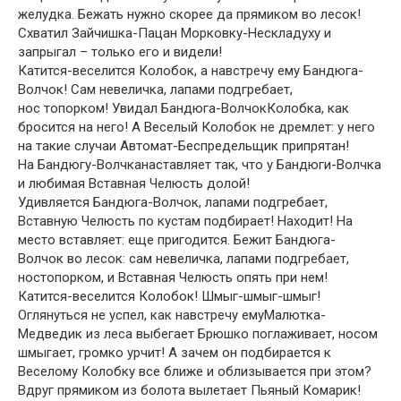
желудка. Бежать нужно скорее да прямиком во лесок!
Схватил Зайчишка-Пацан Морковку-Нескладуху и
запрыгал – только его и видели!
Катится-веселится Колобок, а навстречу ему Бандюга-
Волчок! Сам невеличка, лапами подгребает,
нос топорком! Увидал Бандюга-ВолчокКолобка, как
бросится на него! А Веселый Колобок не дремлет: у него
на такие случаи Автомат-Беспредельщик припрятан!
На Бандюгу-Волчканаставляет так, что у Бандюги-Волчка
и любимая Вставная Челюсть долой!
Удивляется Бандюга-Волчок, лапами подгребает,
Вставную Челюсть по кустам подбирает! Находит! На
место вставляет: еще пригодится. Бежит Бандюга-
Волчок во лесок: сам невеличка, лапами подгребает,
ностопорком, и Вставная Челюсть опять при нем!
Катится-веселится Колобок! Шмыг-шмыг-шмыг!
Оглянуться не успел, как навстречу емуМалютка-
Медведик из леса выбегает Брюшко поглаживает, носом
шмыгает, громко урчит! А зачем он подбирается к
Веселому Колобку все ближе и облизывается при этом?
Вдруг прямиком из болота вылетает Пьяный Комарик!